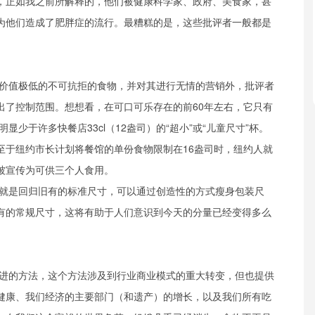
，正如我之前所解释的，他们被健康科学家、政府、美食家，甚
为他们造成了肥胖症的流行。最糟糕的是，这些批评者一般都是
价值极低的不可抗拒的食物，并对其进行无情的营销外，批评者
出了控制范围。想想看，在可口可乐存在的前60年左右，它只有
，明显少于许多快餐店33cl（12盎司）的“超小”或“儿童尺寸”杯。
至于纽约市长计划将餐馆的单份食物限制在16盎司时，纽约人就
被宣传为可供三个人食用。
就是回归旧有的标准尺寸，可以通过创造性的方式瘦身包装尺
有的常规尺寸，这将有助于人们意识到今天的分量已经变得多么
进的方法，这个方法涉及到行业商业模式的重大转变，但也提供
健康、我们经济的主要部门（和遗产）的增长，以及我们所有吃