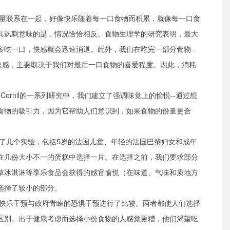
量联系在一起，好像快乐随着每一口食物而积累，就像每一口食
具讽刺意味的是，情况恰恰相反。食物生理学的研究表明，最大
多吃一口，快感就会迅速消退。此外，我们在吃完一部分食物--
的快感，主要取决于我们对最后一口食物的喜爱程度。因此，消耗
n Cornil的一系列研究中，我们建立了强调味觉上的愉悦--通过想
食物的吸引力，因为它帮助人们意识到，如果食物的份量更合
了几个实验，包括5岁的法国儿童、年轻的法国巴黎妇女和成年
在几份大小不一的蛋糕中选择一片。在选择之前，我们要求部分
草冰淇淋等享乐食品会获得的感官愉悦（在味道、气味和质地方
选择了较小的部分。
快乐干预与政府青睐的恐惧干预进行了比较。两者都使人们选择
区别。出于健康考虑而选择小份食物的人感觉更糟，他们渴望吃