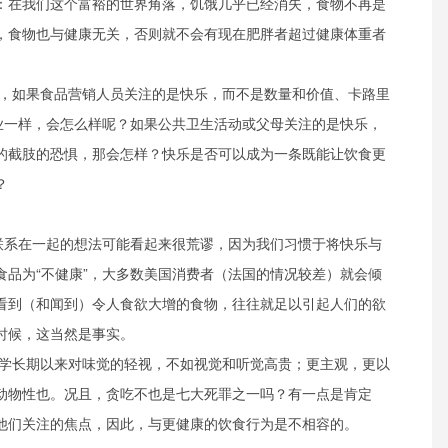
：在我们这个富裕的世界角落，饥饿几乎已经消失，食物不再是
，食物也与健康无关，否则就不会有现在肥胖者超过健康体重者
，如果食品营销人员关注的是快乐，而不是数量和价值、卡路里
行业一样，会怎么样呢？如果公共卫生活动或父母关注的是快乐，
的截肢的恐惧，那会怎样？快乐是否可以成为一条既能让饮食更
？
惯”联系在一起的想法可能看起来很荒谬，因为我们习惯于将快乐与
食品为“不健康”，大多数美国消费者（法国的情况较差）就会倾
看到（和闻到）令人食欲大增的食物，往往就足以引起人们的欲
时候，这当然是事实。
学长期以来对味觉的轻视，不如视觉和听觉高贵；更主观，更以
动物性也。况且，贪吃不也是七大死罪之一吗？有一点是肯定
他们关注的焦点，因此，与更健康的饮食行为是不相容的。